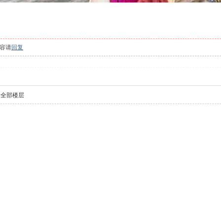
容请
回复
示全部楼层
！