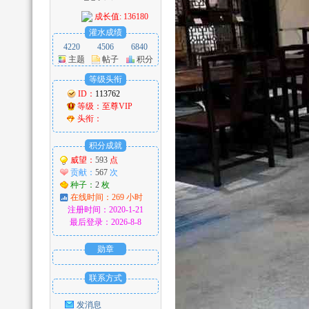
成长值: 136180
灌水成绩
4220
4506
6840
主题
帖子
积分
网
等级头衔
ID：
113762
等级：
至尊VIP
头衔：
积分成就
威望：
593
点
贡献：
567
次
种子：
2
枚
在线时间：269 小时
_
注册时间：2020-1-21
最后登录：2026-8-8
勋章
联系方式
发消息