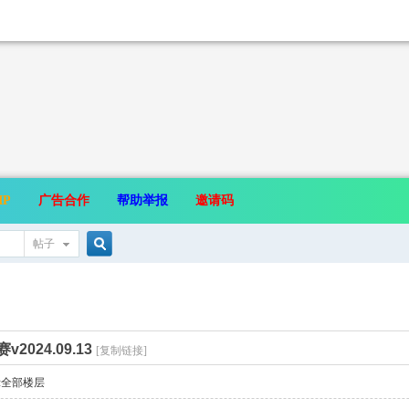
IP
广告合作
帮助举报
邀请码
帖子
搜
024.09.13
索
[复制链接]
示全部楼层