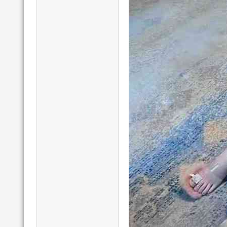
我
爱
辅