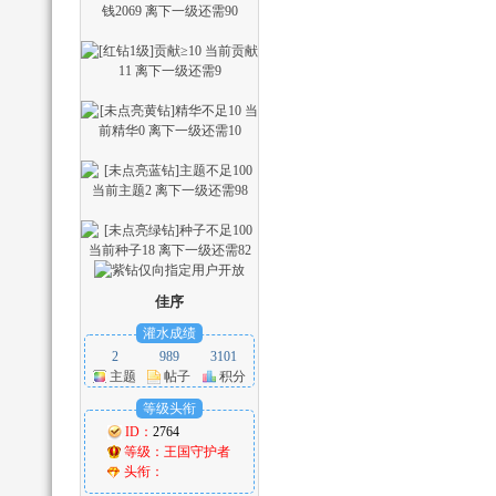
乐
网
佳序
灌水成绩
2
989
3101
主题
帖子
积分
等级头衔
ID：
2764
等级：
王国守护者
头衔：