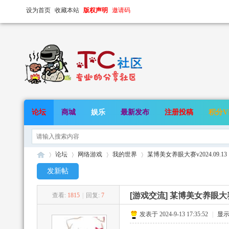
设为首页
收藏本站
版权声明
邀请码
论坛
商城
娱乐
最新发布
注册投稿
积分V
论坛
网络游戏
我的世界
某博美女养眼大赛v2024.09.13
发新帖
[游戏交流]
某博美女养眼大赛v2
查看:
1815
|
回复:
7
TC
»
›
›
›
发表于 2024-9-13 17:35:52
|
显