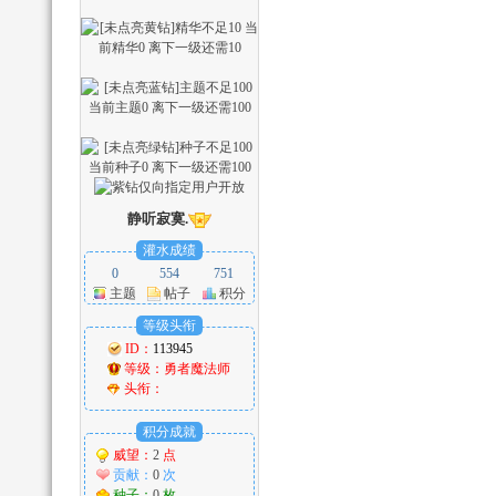
_
静听寂寞.
灌水成绩
0
554
751
主题
帖子
积分
等级头衔
ID：
113945
等级：
勇者魔法师
小
头衔：
积分成就
威望：
2
点
贡献：
0
次
种子：
0
枚