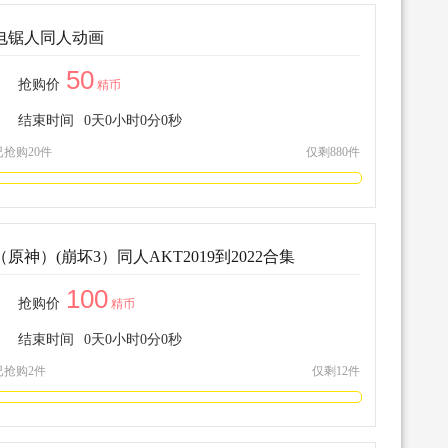
电锯人同人动画
50
抢购价
精币
结束时间
0
天
0
小时
0
分
0
秒
已抢购20件
仅剩880件
（原神）(崩坏3）同人AKT2019到2022合集
100
抢购价
精币
结束时间
0
天
0
小时
0
分
0
秒
已抢购2件
仅剩12件