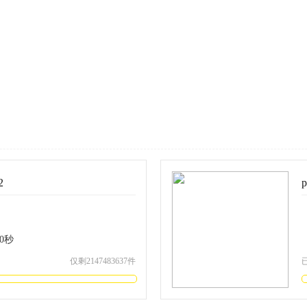
2
0
秒
仅剩2147483637件