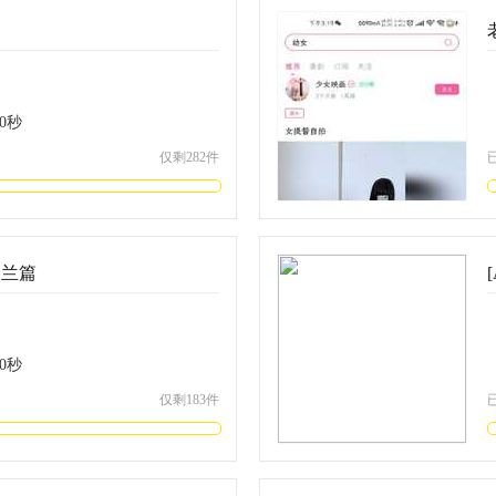
0
秒
仅剩282件
夜兰篇
0
秒
仅剩183件