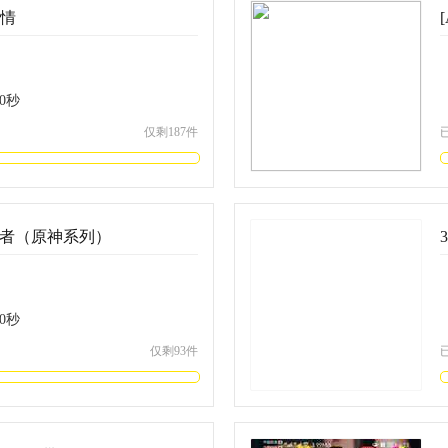
剧情
0
秒
仅剩187件
险者（原神系列）
0
秒
仅剩93件