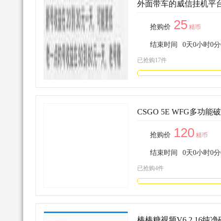
外面带车的威信挂机平台
25
抢购价
精币
结束时间
0
天
0
小时
0
分
已抢购17件
CSGO 5E WFG多功能
120
抢购价
精币
结束时间
0
天
0
小时
0
分
已抢购4件
棒棒糖视频V6.2.16纯