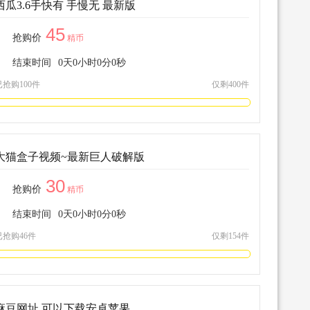
西瓜3.6手快有 手慢无 最新版
45
抢购价
精币
结束时间
0
天
0
小时
0
分
0
秒
已抢购100件
仅剩400件
大猫盒子视频~最新巨人破解版
30
抢购价
精币
结束时间
0
天
0
小时
0
分
0
秒
已抢购46件
仅剩154件
麻豆网址 可以下载安卓苹果