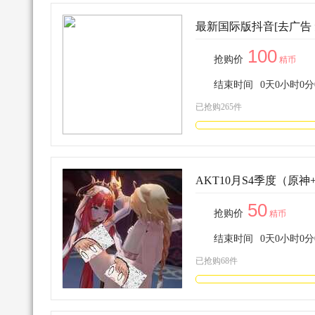
最新国际版抖音[去广告 
100
抢购价
精币
结束时间
0
天
0
小时
0
分
已抢购265件
AKT10月S4季度（原神
50
抢购价
精币
结束时间
0
天
0
小时
0
分
已抢购68件