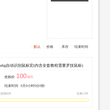
默认
价格
库存
结束时间
pubg自动识别鼠标宏(内含全套教程需要罗技鼠标)
100
抢购价
精币
结束时间
0
天
0
小时
0
分
0
秒
已抢购8件
仅剩12件