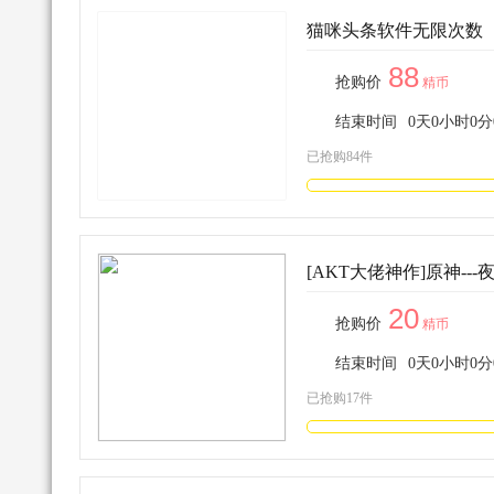
猫咪头条软件无限次数
88
抢购价
精币
结束时间
0
天
0
小时
0
分
已抢购84件
[AKT大佬神作]原神---
20
抢购价
精币
结束时间
0
天
0
小时
0
分
已抢购17件