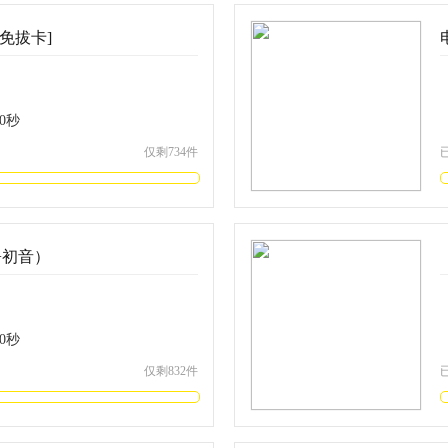
免拔卡]
0
秒
仅剩734件
+初音）
0
秒
仅剩832件