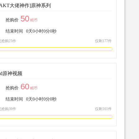
[AKT大佬神作]原神系列
50
抢购价
精币
结束时间
0
天
0
小时
0
分
0
秒
已抢购23件
仅剩177件
3d原神视频
60
抢购价
精币
结束时间
0
天
0
小时
0
分
0
秒
已抢购39件
仅剩161件