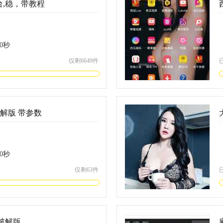
,稳，带教程
0
秒
仅剩6649件
破解版 带参数
0
秒
仅剩63件
净破解版