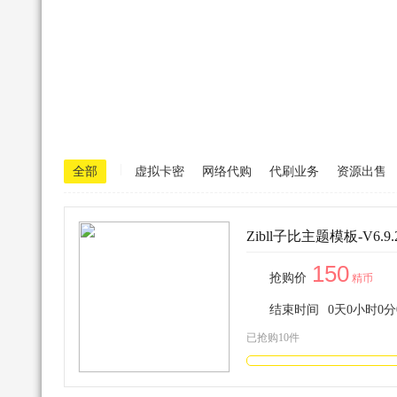
|
全部
虚拟卡密
网络代购
代刷业务
资源出售
Zibll子比主题模板-V6.9.
150
抢购价
精币
结束时间
0
天
0
小时
0
分
已抢购10件