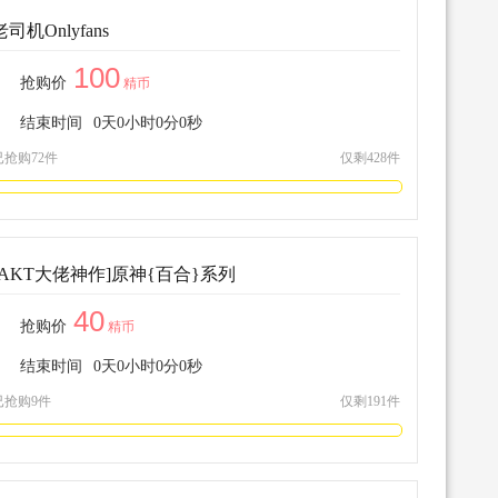
老司机Onlyfans
100
抢购价
精币
结束时间
0
天
0
小时
0
分
0
秒
已抢购72件
仅剩428件
[AKT大佬神作]原神{百合}系列
40
抢购价
精币
结束时间
0
天
0
小时
0
分
0
秒
已抢购9件
仅剩191件