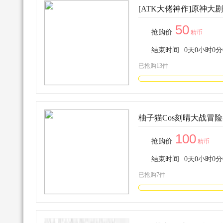
[ATK大佬神作]原神大
50
抢购价
精币
结束时间
0
天
0
小时
0
分
已抢购13件
柚子猫Cos刻晴大战冒
100
抢购价
精币
结束时间
0
天
0
小时
0
分
已抢购7件