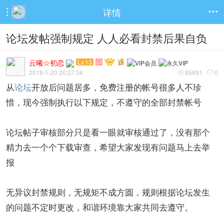
详情


论坛发帖强制规定 人人必看封禁后果自负
云曦☆初恋
Lv.13

2019-1-20 20:27:34
85691
0


从
论坛
开放后问题居多，免费注册的帐号很多人不珍
惜，现今强制执行以下规定，不遵守的全部封禁帐号
论坛帖子审核部分只是看一眼就审核通过了，没有那个
精力去一个个下载审查，希望大家发现有问题马上去举
报
无异议封禁规则，无规矩不成方圆，规则根据论坛发生
的问题不定时更改，和谐环境靠大家共同去遵守。