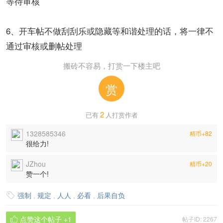
等待审核
6、开车帖不做刮刮乐或隐藏等和谐处理的话，将一律不
通过审核或删帖处理
搬砖不容易，打赏一下楼主吧
赏
2
已有
人打赏作者
1328585346
精币+82
很给力!
JZhou
精币+20
赞一个!
强制
,
规定
,
人人
,
必看
,
后果自负

点赞这个帖子
+1
帖子ID: 2267
