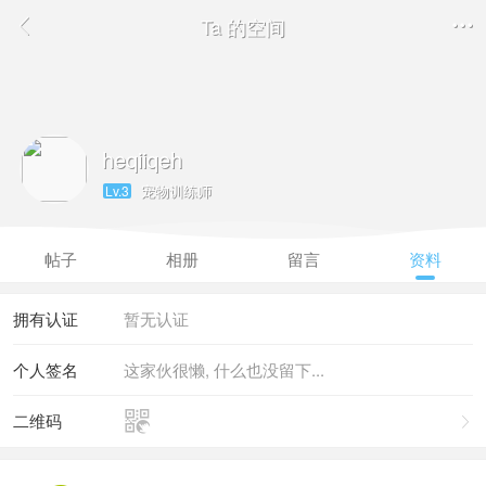
Ta 的空间


heqiiqeh
宠物训练师
Lv.3
帖子
相册
留言
资料
拥有认证
暂无认证
个人签名
这家伙很懒, 什么也没留下...

二维码
