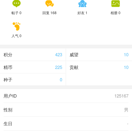




帖子 0
回复 168
好友 1
相册 0

人气 0
积分
423
威望
10
精币
225
贡献
10
种子
0
用户ID
125167
性别
男
生日
-