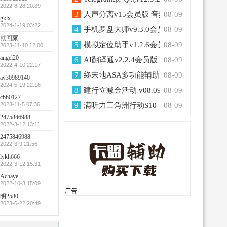
2022-8-28 20:39
3
人声分离v15会员版 音频处理器
08-09
gklx
2024-1-19 03:22
4
手机罗盘大师v9.3.0会员版 电子罗盘水平
08-09
就回家
5
模拟定位助手v1.2.6会员版 无需root模拟位
08-09
2023-11-10 12:00
angel20
6
AI翻译通v2.2.4会员版 支持多国语言互译
08-09
2022-4-10 22:17
7
终末地ASA多功能辅助v9国服/国际服
08-09
av30989140
2024-5-19 22:16
8
建行立减金活动 v08.09
08-09
cbb0127
2023-11-5 07:36
9
满听力三角洲行动S10
08-09
2475846988
2022-3-12 13:11
2475846988
2022-3-9 21:56
lykh666
2022-3-12 15:31
Achaye
2022-10-3 15:09
明2580
2023-6-22 20:49