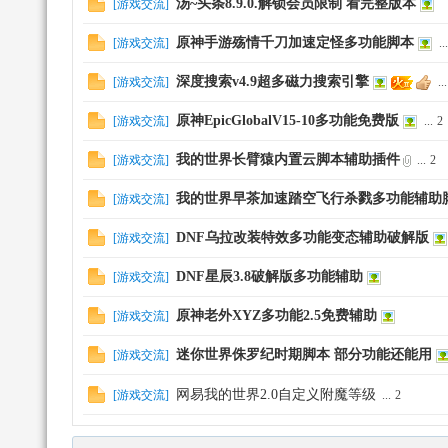
汤~头条8.9.0.解锁会员限制 看完整版本
[
游戏交流
]
原神手游殇情千刀加速定怪多功能脚本
[
游戏交流
]
...
深度搜索v4.9超多磁力搜索引擎
[
游戏交流
]
...
网
原神EpicGlobalV15-10多功能免费版
[
游戏交流
]
...
2
我的世界长臂猿内置云脚本辅助插件
[
游戏交流
]
...
2
我的世界早茶加速踏空飞行杀戮多功能辅助
[
游戏交流
]
DNF乌拉改装特效多功能变态辅助破解版
[
游戏交流
]
DNF星辰3.8破解版多功能辅助
[
游戏交流
]
_
原神老外XYZ多功能2.5免费辅助
[
游戏交流
]
迷你世界侏罗纪时期脚本 部分功能还能用
[
游戏交流
]
网易我的世界2.0自定义附魔等级
[
游戏交流
]
...
2