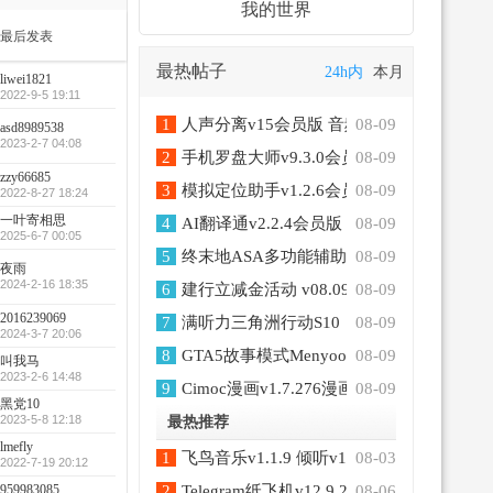
我的世界
最后发表
最热帖子
24h内
本月
liwei1821
2022-9-5 19:11
1
人声分离v15会员版 音频处理器
08-09
asd8989538
2023-2-7 04:08
2
手机罗盘大师v9.3.0会员版 电子罗盘水平
08-09
zzy66685
3
模拟定位助手v1.2.6会员版 无需root模拟位
08-09
2022-8-27 18:24
一叶寄相思
4
AI翻译通v2.2.4会员版 支持多国语言互译
08-09
2025-6-7 00:05
5
终末地ASA多功能辅助v9国服/国际服
08-09
夜雨
2024-2-16 18:35
6
建行立减金活动 v08.09
08-09
2016239069
7
满听力三角洲行动S10
08-09
2024-3-7 20:06
8
GTA5故事模式MenyooSP v2.3.1作弊修改
08-09
叫我马
2023-2-6 14:48
9
Cimoc漫画v1.7.276漫画源 灵狐小说v4.0.7
08-09
黑党10
2023-5-8 12:18
最热推荐
lmefly
1
飞鸟音乐v1.1.9 倾听v1.0 无损音乐免费听
08-03
2022-7-19 20:12
959983085
2
Telegram纸飞机v12.9.2会员版 开放注册了
08-06