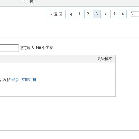
下一页 »
返 回
1
2
3
4
5
6
还可输入
160
个字符
高级模式
以发帖
登录
|
立即注册