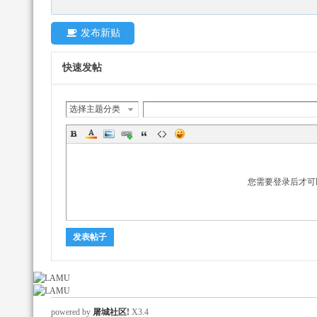
我
发布新贴
快速发帖
选择主题分类
爱
您需要登录后才可
发表帖子
powered by
屠城社区!
X3.4
辅