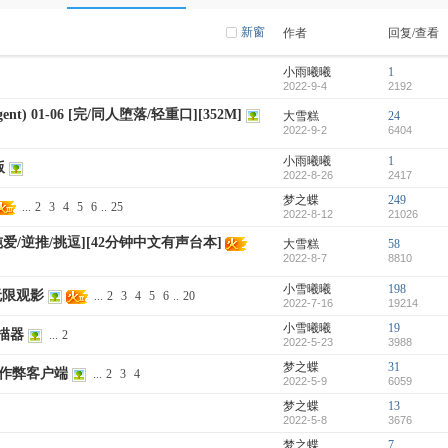
新窗
作者
回复/查看
小雨曦曦
1
2022-9-4
2192
) 01-06 [完/同人堕落/轻重口][352M]
大雪糕
24
2022-9-2
6404
小雨曦曦
1
版
2022-8-26
2417
梦之蝶
249
...
2
3
4
5
6
..
25
2022-8-12
21026
纯爱/逆推/挑逗][42分钟中文有声台本]
大雪糕
58
2022-8-7
8810
小雪曦曦
198
无限观影
...
2
3
4
5
6
..
20
2022-7-16
19214
小雪曦曦
19
描器
...
2
2022-5-23
3988
梦之蝶
31
.2版作弊客户端
...
2
3
4
2022-5-9
6059
梦之蝶
13
2022-5-8
3676
梦之蝶
7