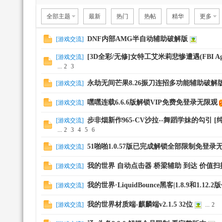
全部主题
最新
热门
热帖
精华
更多
DNF内部AMG半自动辅助破解版
[
游戏交流
]
[3D全彩/无修]女特工艾米莉悲惨遭遇(FBI Agent
[
游戏交流
]
...
2
3
辅
永劫无间芒果8.26振刀连招多功能辅助破解
[
游戏交流
]
嘿嘿连载6.6.6版解锁VIP免费免登录无限观
[
游戏交流
]
步非烟新作965-CV沙拉--舞蹈学妹的勾引 [
[
游戏交流
]
...
2
3
4
5
6
51啪啪1.0.57版已完成解锁全部限制免登录
[
游戏交流
]
我的世界 自动点击器 桥梁辅助 到达 价值扫
[
游戏交流
]
助
我的世界·LiquidBounce黑客|1.8.9和1.12
[
游戏交流
]
我的世界材质端-麒麟端v2.1.5 32位
[
游戏交流
]
...
2