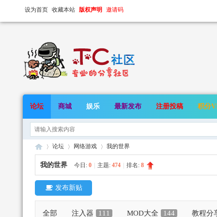
设为首页
收藏本站
版权声明
邀请码
论坛
商城
娱乐
最新发布
注册投稿
积分V
论坛
网络游戏
我的世界
我的世界
今日:
0
|
主题:
474
|
排名:
8
发布新贴
TC
»
›
›
全部
注入器
111
MOD大全
144
教程分