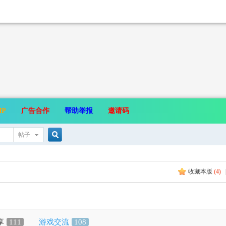
IP
广告合作
帮助举报
邀请码
帖子
搜
收藏本版
(
4
)
|
索
享
111
游戏交流
108