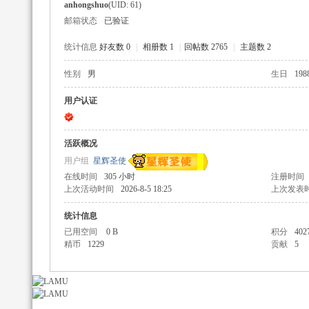
anhongshuo
(UID: 61)
邮箱状态
已验证
统计信息
好友数 0
|
相册数 1
|
回帖数 2765
|
主题数 2
性别
男
生日
198
辅
用户认证
活跃概况
用户组
星辉圣使
在线时间
305 小时
注册时间
上次活动时间
2026-8-5 18:25
上次发表
统计信息
已用空间
0 B
积分
402
助
精币
1229
贡献
5