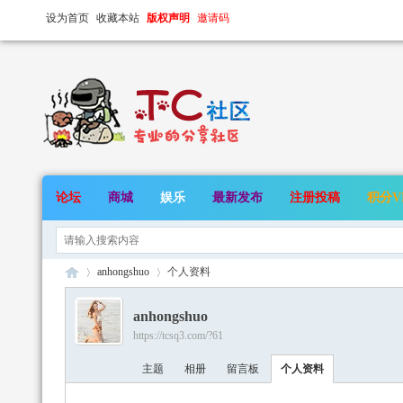
设为首页
收藏本站
版权声明
邀请码
论坛
商城
娱乐
最新发布
注册投稿
积分V
anhongshuo
个人资料
anhongshuo
https://tcsq3.com/?61
TC
›
›
主题
相册
留言板
个人资料