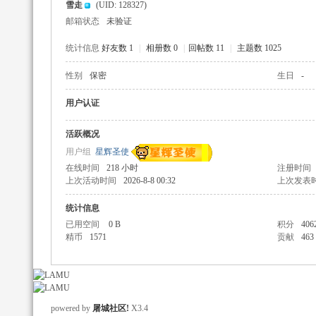
雪走
(UID: 128327)
邮箱状态
未验证
统计信息
好友数 1
|
相册数 0
|
回帖数 11
|
主题数 1025
性别
保密
生日
-
辅
用户认证
活跃概况
用户组
星辉圣使
在线时间
218 小时
注册时间
上次活动时间
2026-8-8 00:32
上次发表
统计信息
已用空间
0 B
积分
406
精币
1571
贡献
463
助
powered by
屠城社区!
X3.4