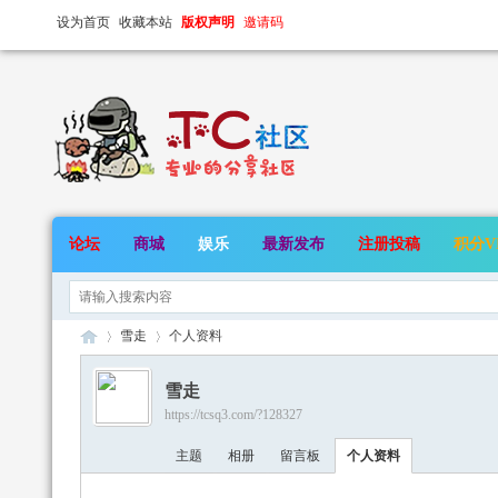
设为首页
收藏本站
版权声明
邀请码
论坛
商城
娱乐
最新发布
注册投稿
积分V
雪走
个人资料
雪走
https://tcsq3.com/?128327
TC
›
›
主题
相册
留言板
个人资料